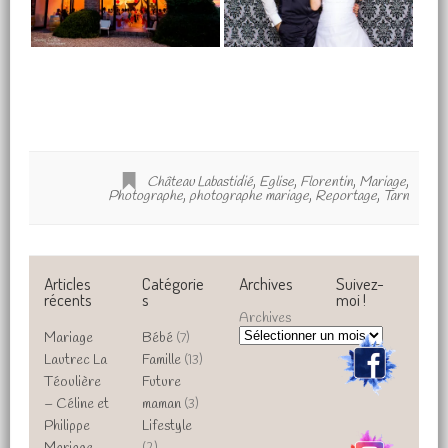
Château Labastidié
,
Eglise
,
Florentin
,
Mariage
,
Photographe
,
photographe mariage
,
Reportage
,
Tarn
Articles
Catégorie
Archives
Suivez-
récents
s
moi !
Archives
Mariage
Bébé
(7)
Lautrec La
Famille
(13)
Téoulière
Future
– Céline et
maman
(3)
Philippe
Lifestyle