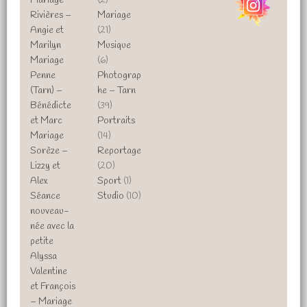
Mariage
(2)
Rivières –
Mariage
Angie et
(21)
Marilyn
Musique
Mariage
(6)
Penne
Photograp
(Tarn) –
he – Tarn
Bénédicte
(39)
et Marc
Portraits
Mariage
(14)
Sorèze –
Reportage
Lizzy et
(20)
Alex
Sport
(1)
Séance
Studio
(10)
nouveau-
née avec la
petite
Alyssa
Valentine
et François
– Mariage