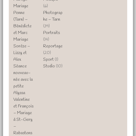
Mariage
(6)
Penne
Photograp
(Tarn) –
he – Tarn
Bénédicte
(39)
et Marc
Portraits
Mariage
(14)
Sorèze –
Reportage
Lizzy et
(20)
Alex
Sport
(1)
Séance
Studio
(10)
nouveau-
née avec la
petite
Alyssa
Valentine
et François
– Mariage
à St-Gery
–
Rabastens