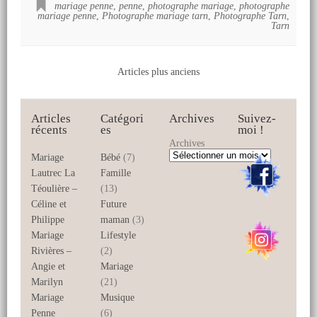
mariage penne
,
penne
,
photographe mariage
,
photographe
mariage penne
,
Photographe mariage tarn
,
Photographe Tarn
,
Tarn
Articles plus anciens
Articles
Catégori
Archives
Suivez-
récents
es
moi !
Archives
Mariage
Bébé
(7)
Lautrec La
Famille
Téoulière –
(13)
Céline et
Future
Philippe
maman
(3)
Mariage
Lifestyle
Rivières –
(2)
Angie et
Mariage
Marilyn
(21)
Mariage
Musique
Penne
(6)