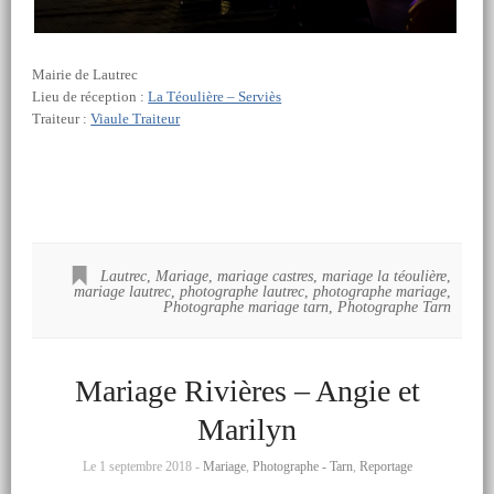
Mairie de Lautrec
Lieu de réception :
La Téoulière – Serviès
Traiteur :
Viaule Traiteur
Lautrec
,
Mariage
,
mariage castres
,
mariage la téoulière
,
mariage lautrec
,
photographe lautrec
,
photographe mariage
,
Photographe mariage tarn
,
Photographe Tarn
Mariage Rivières – Angie et
Marilyn
Le 1 septembre 2018 -
Mariage
,
Photographe - Tarn
,
Reportage