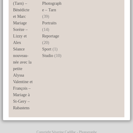
(Tarn) –
Photograph
Bénédicte
e – Tarn
et Marc
(39)
Mariage
Portraits
Sorèze –
(14)
Lizzy et
Reportage
Alex
(20)
Séance
Sport
(1)
nouveau-
Studio
(10)
née avec la
petite
Alyssa
Valentine et
François –
Mariage à
St-Gery –
Rabastens
Copyright Séverine Cadillac - Photographe