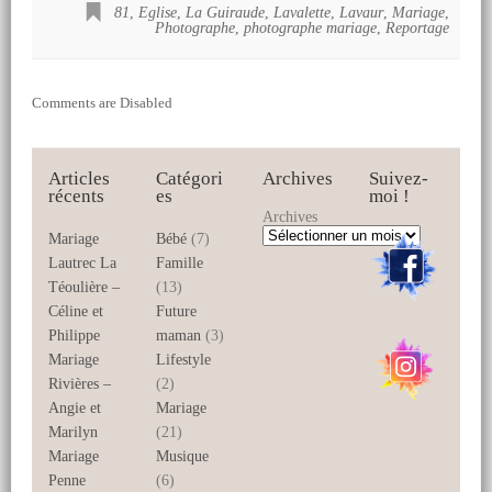
81
,
Eglise
,
La Guiraude
,
Lavalette
,
Lavaur
,
Mariage
,
Photographe
,
photographe mariage
,
Reportage
Comments are Disabled
Articles
Catégori
Archives
Suivez-
récents
es
moi !
Archives
Mariage
Bébé
(7)
Lautrec La
Famille
Téoulière –
(13)
Céline et
Future
Philippe
maman
(3)
Mariage
Lifestyle
Rivières –
(2)
Angie et
Mariage
Marilyn
(21)
Mariage
Musique
Penne
(6)