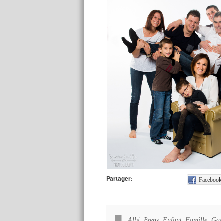
Partager:
Faceboo
Albi
,
Brens
,
Enfant
,
Famille
,
Gai