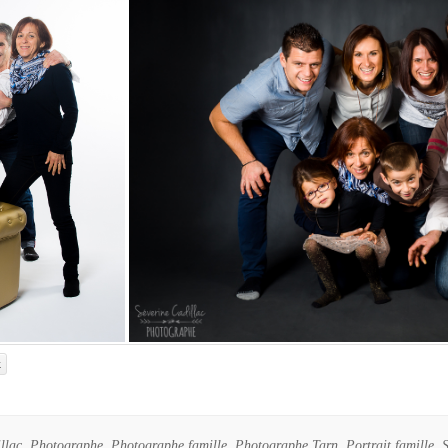
k
llac
,
Photographe
,
Photographe famille
,
Photographe Tarn
,
Portrait famille
,