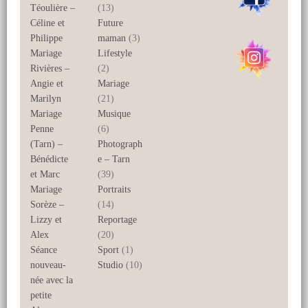
Téoulière –
(13)
Céline et
Future
Philippe
maman
(3)
Mariage
Lifestyle
Rivières –
(2)
Angie et
Mariage
Marilyn
(21)
Mariage
Musique
Penne
(6)
(Tarn) –
Photograph
Bénédicte
e – Tarn
et Marc
(39)
Mariage
Portraits
Sorèze –
(14)
Lizzy et
Reportage
Alex
(20)
Séance
Sport
(1)
nouveau-
Studio
(10)
née avec la
petite