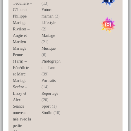
Téoulière –
(13)
Céline et
Future
Philippe
maman
(3)
Mariage
Lifestyle
Rivières –
(2)
Angie et
Mariage
Marilyn
(21)
Mariage
Musique
Penne
(6)
(Tarn) –
Photograph
Bénédicte
e – Tarn
et Marc
(39)
Mariage
Portraits
Sorèze –
(14)
Lizzy et
Reportage
Alex
(20)
Séance
Sport
(1)
nouveau-
Studio
(10)
née avec la
petite