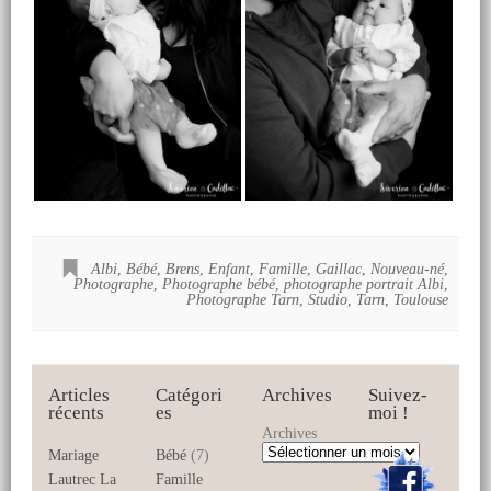
Albi
,
Bébé
,
Brens
,
Enfant
,
Famille
,
Gaillac
,
Nouveau-né
,
Photographe
,
Photographe bébé
,
photographe portrait Albi
,
Photographe Tarn
,
Studio
,
Tarn
,
Toulouse
Articles
Catégori
Archives
Suivez-
récents
es
moi !
Archives
Mariage
Bébé
(7)
Lautrec La
Famille