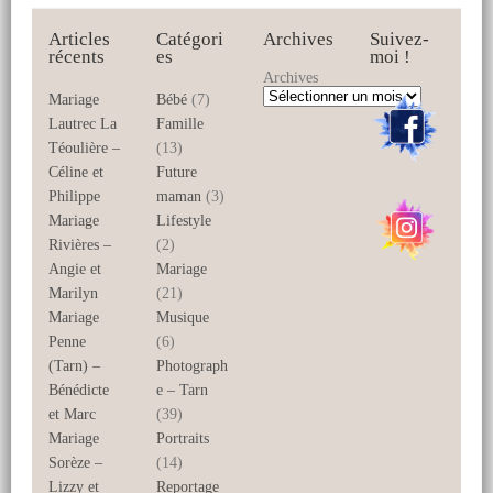
Articles
Catégori
Archives
Suivez-
récents
es
moi !
Archives
Mariage
Bébé
(7)
Lautrec La
Famille
Téoulière –
(13)
Céline et
Future
Philippe
maman
(3)
Mariage
Lifestyle
Rivières –
(2)
Angie et
Mariage
Marilyn
(21)
Mariage
Musique
Penne
(6)
(Tarn) –
Photograph
Bénédicte
e – Tarn
et Marc
(39)
Mariage
Portraits
Sorèze –
(14)
Lizzy et
Reportage