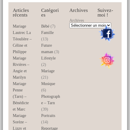
Articles
Catégori
Archives
Suivez-
récents
es
moi !
Archives
Mariage
Bébé
(7)
Lautrec La
Famille
Téoulière –
(13)
Céline et
Future
Philippe
maman
(3)
Mariage
Lifestyle
Rivières –
(2)
Angie et
Mariage
Marilyn
(21)
Mariage
Musique
Penne
(6)
(Tarn) –
Photograph
Bénédicte
e – Tarn
et Marc
(39)
Mariage
Portraits
Sorèze –
(14)
Lizzy et
Reportage